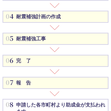
04
耐震補強計画の作成
05
耐震補強工事
06
完 了
07
報 告
08
申請した各市町村より助成金が支払われ