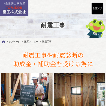
2級建築士事務所
耐震工事
トップページ
>
施工メニュー
>
耐震工事
耐震工事や耐震診断の
助成金・補助金を受ける為に