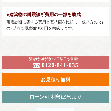
●建築物の耐震診断費用の一部を助成
耐震診断に要する費用と基準額を比較し、低い方の3分
の2以内で限度額50万円を助成します。
緊急時24時間OK!日祭日も営業中!
0120-841-035
お見積り無料
ローン可 利息1.9%より